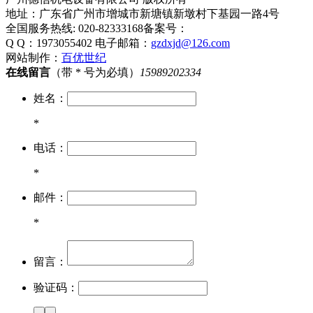
地址：广东省广州市增城市新塘镇新墩村下基园一路4号
全国服务热线: 020-82333168
备案号：
Q Q：1973055402
电子邮箱：
gzdxjd@126.com
网站制作：
百优世纪
在线留言
（带 * 号为必填）
15989202334
姓名：
*
电话：
*
邮件：
*
留言：
验证码：