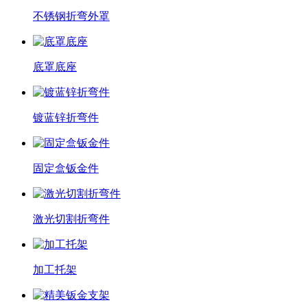
不锈钢折弯外罩
底罩底座
镀蓝锌折弯件
固定盒钣金件
激光切割折弯件
加工托架