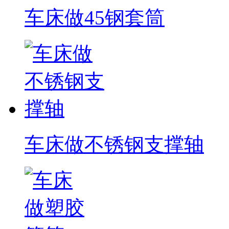
车床做45钢套筒
车床做不锈钢支撑轴