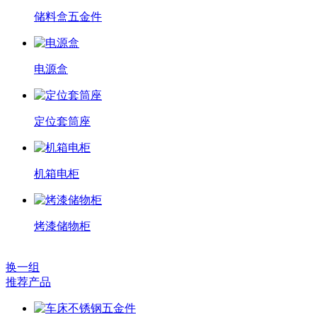
储料盒五金件
电源盒
定位套筒座
机箱电柜
烤漆储物柜
换一组
推荐产品