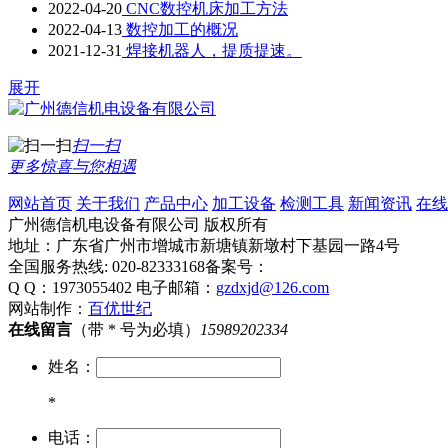
2022-04-20
CNC数控机床加工方法
2022-04-13
数控加工的概况
2021-12-31
焊接机器人，提质提速。
展开
扫一扫
更多惊喜与您相遇
网站首页
关于我们
产品中心
加工设备
检测工具
新闻资讯
在线
广州德信机电设备有限公司
版权所有
地址：广东省广州市增城市新塘镇新墩村下基园一路4号
全国服务热线: 020-82333168
备案号：
Q Q：1973055402
电子邮箱：
gzdxjd@126.com
网站制作：
百优世纪
在线留言
（带 * 号为必填）
15989202334
姓名：
*
电话：