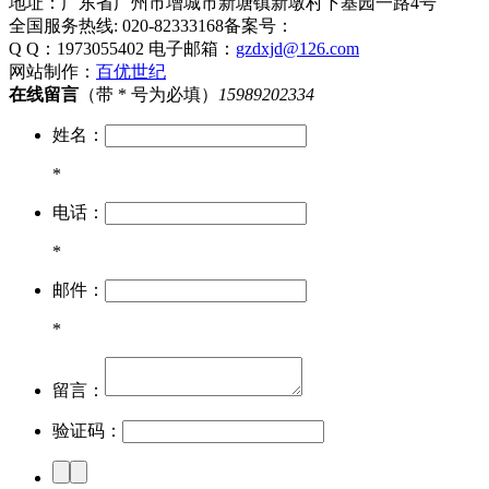
地址：广东省广州市增城市新塘镇新墩村下基园一路4号
全国服务热线: 020-82333168
备案号：
Q Q：1973055402
电子邮箱：
gzdxjd@126.com
网站制作：
百优世纪
在线留言
（带 * 号为必填）
15989202334
姓名：
*
电话：
*
邮件：
*
留言：
验证码：